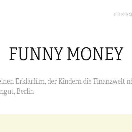
ILLUSTRA
FUNNY MONEY
inen Erklärfilm, der Kindern die Finanzwelt n
engut, Berlin