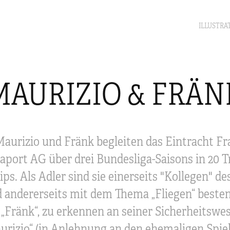
ILLUSTRA
MAURIZIO & FRÄN
Maurizio und Fränk begleiten das Eintracht Fr
aport AG über drei Bundesliga-Saisons in 20 T
ps. Als Adler sind sie einerseits "Kollegen" de
andererseits mit dem Thema „Fliegen“ besten
 „Fränk“, zu erkennen an seiner Sicherheitswes
rizio“ (in Anlehnung an den ehemaligen Spiel