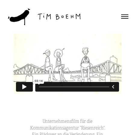
Unternehmensfilm für die
Kommunikationsagentur ”Riesenreich“.
Ein Plädoyer an die Veränderung. Ein