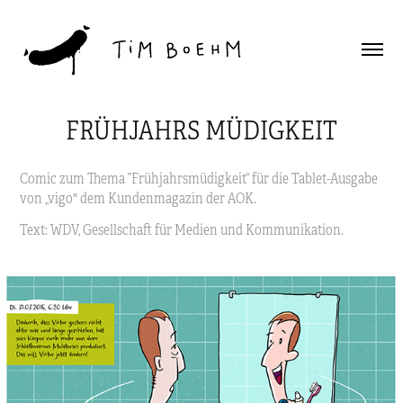
FRÜHJAHRS MÜDIGKEIT
Comic zum Thema ”Frühjahrsmüdigkeit“ für die Tablet-Ausgabe
von „vigo" dem Kundenmagazin der AOK.
Text: WDV, Gesellschaft für Medien und Kommunikation.